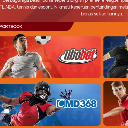
berbagai liga besar dunia seperti English premiere league, span
FL,NBA, tennis dan esport. Nikmati keseruan pertandingan mela
bonus setiap harinya.
PORTBOOK