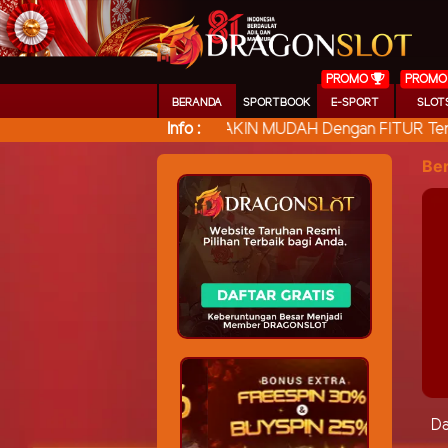
PROMO
PROM
BERANDA
SPORTBOOK
E-SPORT
SLOT
NG SEMAKIN MUDAH Dengan FITUR Terbaru, Deposit Via : - VI
Info :
Be
Da