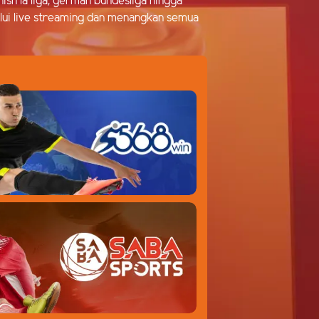
ish la liga, german bundesliga hingga
lui live streaming dan menangkan semua