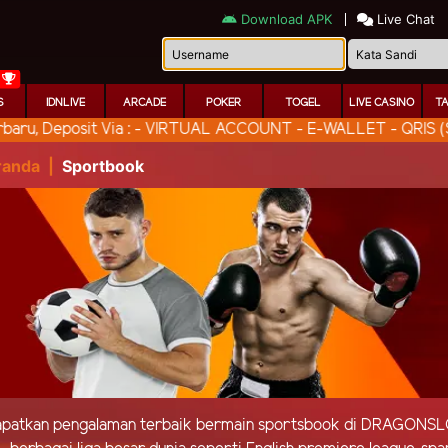
Download APK
Live Chat
O
S
IDNLIVE
ARCADE
POKER
TOGEL
LIVE CASINO
T
RTUAL ACCOUNT - E-WALLET - QRIS (SCAN BARCODE). Link Alte
randa
Sportbook
patkan pengalaman terbaik bermain sportsbook di DRAGONSLOT!