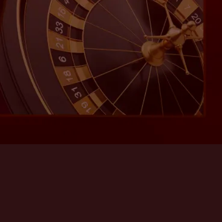
ADWAL BANK
RTP LIVE