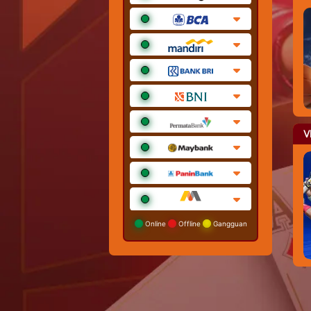
V
Online
Offline
Gangguan