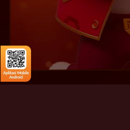
LINK ALTERNATIF
KALKULATOR MIX 